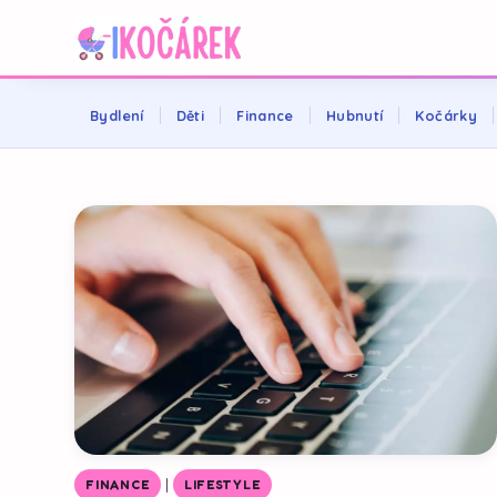
Bydlení
Děti
Finance
Hubnutí
Kočárky
|
FINANCE
LIFESTYLE