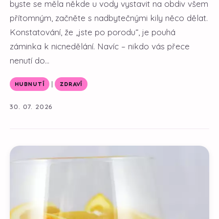
byste se měla někde u vody vystavit na obdiv všem
přítomným, začněte s nadbytečnými kily něco dělat.
Konstatování, že „jste po porodu“, je pouhá
záminka k nicnedělání. Navíc – nikdo vás přece
nenutí do...
|
HUBNUTÍ
ZDRAVÍ
30. 07. 2026