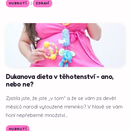
|
HUBNUTÍ
ZDRAVÍ
Dukanova dieta v těhotenství - ano,
nebo ne?
Zjistila jste, že jste „v tom“ a že se vám za devět
měsíců narodí vytoužené miminko? V hlavě se vám
honí nepřeberné množství...
HUBNUTÍ