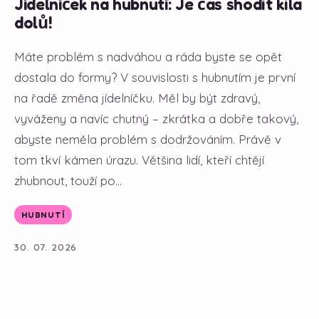
Jídelníček na hubnutí: Je čas shodit kila
dolů!
Máte problém s nadváhou a ráda byste se opět
dostala do formy? V souvislosti s hubnutím je první
na řadě změna jídelníčku. Měl by být zdravý,
vyváženy a navíc chutný – zkrátka a dobře takový,
abyste neměla problém s dodržováním. Právě v
tom tkví kámen úrazu. Většina lidí, kteří chtějí
zhubnout, touží po...
HUBNUTÍ
30. 07. 2026