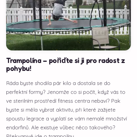
Trampolína – pořiďte si ji pro radost z
pohybu!
Ráda byste shodila pár kilo a dostala se do
perfektní formy? Jenomže co si počít, když vás to
ve sterilním prostředí fitness centra nebaví? Pak
byste si měla vybrat aktivitu, při které zažijete
spoustu legrace a vyplatí se vám nemalé množství
endorfinů. Ale existuje vůbec něco takového?
Překvapivě jde o trampolínu,...