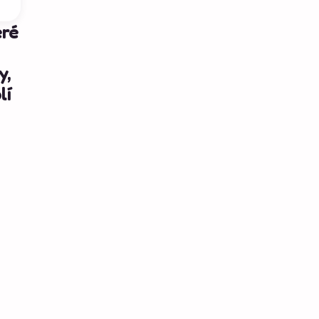
eré
y,
lí