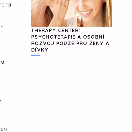
jména
y,
THERAPY CENTER:
PSYCHOTERAPIE A OSOBNÍ
ROZVOJ POUZE PRO ŽENY A
DÍVKY
 a
o
ben