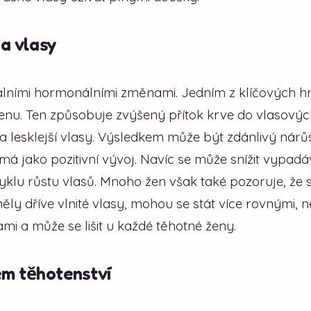
na vlasy
kálními hormonálními změnami. Jedním z klíčových h
nu. Ten způsobuje zvýšený přítok krve do vlasovýc
 a lesklejší vlasy. Výsledkem může být zdánlivý nárů
má jako pozitivní vývoj. Navíc se může snížit vypadá
klu růstu vlasů. Mnoho žen však také pozoruje, že 
ěly dříve vlnité vlasy, mohou se stát více rovnými, 
i a může se lišit u každé těhotné ženy.
em těhotenství