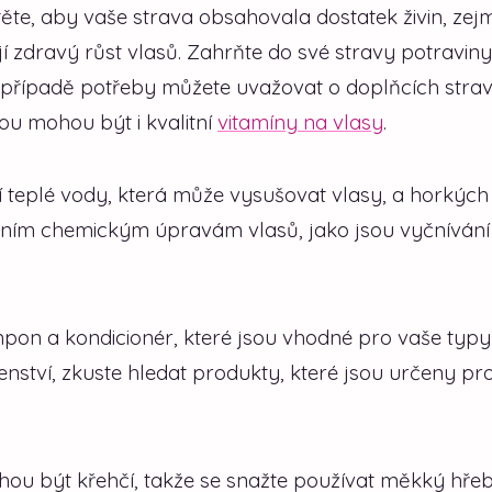
istěte, aby vaše strava obsahovala dostatek živin, ze
jí zdravý růst vlasů. Zahrňte do své stravy potraviny
 V případě potřeby můžete uvažovat o doplňcích strav
ou mohou být i kvalitní
vitamíny na vlasy
.
í teplé vody, která může vysušovat vlasy, a horkých
sivním chemickým úpravám vlasů, jako jsou vyčnívání
pon a kondicionér, které jsou vhodné pro vaše typy
nství, zkuste hledat produkty, které jsou určeny pr
ou být křehčí, takže se snažte používat měkký hře