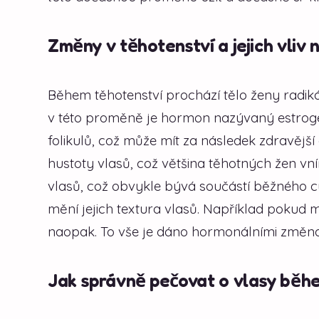
Změny v těhotenství a jejich vliv 
Během těhotenství prochází tělo ženy radi
v této proměně je hormon nazývaný estroge
folikulů, což může mít za následek zdravější
hustoty vlasů, což většina těhotných žen vní
vlasů, což obvykle bývá součástí běžného cy
mění jejich textura vlasů. Například pokud m
naopak. To vše je dáno hormonálními změnam
Jak správně pečovat o vlasy běh