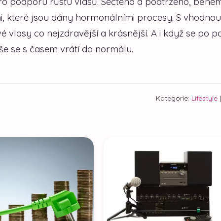
o podporu růstu vlasů. Sečteno a podtrženo, běhe
, které jsou dány hormonálními procesy. S vhodnou
 vlasy co nejzdravější a krásnější. A i když se po 
vše se s časem vrátí do normálu.
Kategorie:
Lifestyle