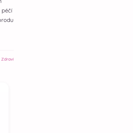
m
 péčí
porodu
|
Zdraví