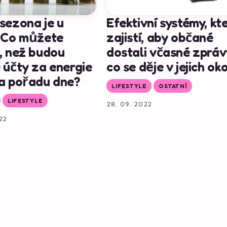
sezona je u
Efektivní systémy, kt
 Co můžete
zajistí, aby občané
, než budou
dostali včasné zpráv
 účty za energie
co se děje v jejich oko
a pořadu dne?
LIFESTYLE
OSTATNÍ
LIFESTYLE
28. 09. 2022
22