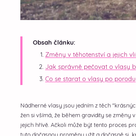
Obsah článku:
Změny v těhotenství a jejich vl
Jak správně pečovat o vlasy 
Co se starat o vlasy po porodu
Nádherné vlasy jsou jedním z těch "krásných
žen si všímá, že během gravidity se změny
jejich hřívě. Ačkoli může být tento proces pr
tuto dočasnou proměnu užít a dočasně si kr