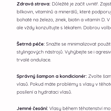
Zdravá strava:
Důležité je začít uvnitř. Zaj
bílkovin, vitamínů a minerálů, které podporu
bohaté na železo, zinek, biotin a vitamín D.
ale vždy konzultujte s lékařem. Dobrou volb
Šetrná péče:
Snažte se minimalizovat použit
stylingových nástrojů. Vyhýbejte se i agre
trvalé ondulace.
Správný šampon a kondicionér:
Zvolte šam
vlasů. Pokud máte problémy s vlasy v těhote
posílení a hydrataci vlasů.
Jemné česání:
Vlasy během těhotenství moh