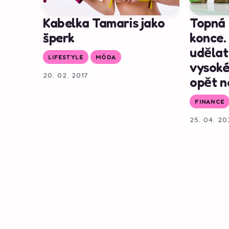
Kabelka Tamaris jako
Topná 
šperk
konce.
udělat
LIFESTYLE
MÓDA
vysoké
20. 02. 2017
opět n
FINANCE
25. 04. 20