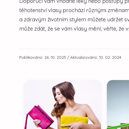
Doporučí vám vhodné léky nebo postupy pr
těhotenství vlasy prochází různými změnami
a zdravým životním stylem můžete udržet své
může zdát, že se vám vlasy mění, věřte, že 
Publikováno: 26. 10. 2023 / Aktualizováno: 10. 02. 2024