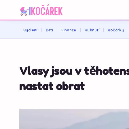
Bydlení
Děti
Finance
Hubnutí
Kočárky
Vlasy jsou v těhotens
nastat obrat