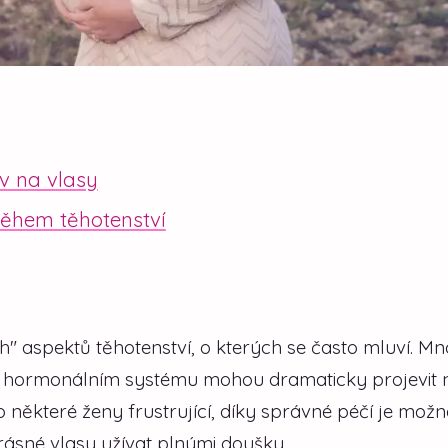
iv na vlasy
během těhotenství
" aspektů těhotenství, o kterých se často mluví. M
 v hormonálním systému mohou dramaticky projevit 
o některé ženy frustrující, díky správné péčí je možné
ásné vlasy užívat plnými doušky.