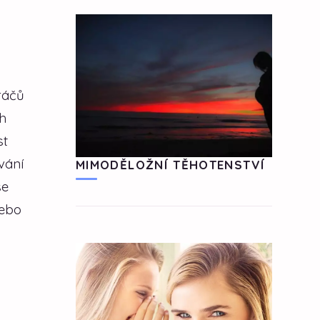
ráčů
h
st
vání
MIMODĚLOŽNÍ TĚHOTENSTVÍ
se
nebo