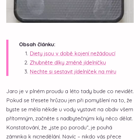
Obsah článku:
Diety jsou v době kojení nežádoucí
Zhubněte díky změně jídelníčku
Nechte si sestavit jídelníček na míru
Jaro je v plném proudu a léto tady bude co nevidět.
Pokud se třesete hrůzou jen při pomyšlení na to, že
byste se měla někde u vody vystavit na obdiv všem
přítomným, začněte s nadbytečnými kily něco dělat.
Konstatování, že „jste po porodu“, je pouhá
záminka k nicnedělání. Navíc – nikdo vás přece