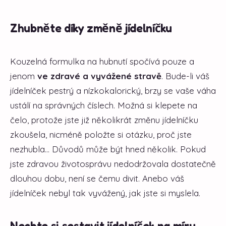
Zhubněte díky změně jídelníčku
Kouzelná formulka na hubnutí spočívá pouze a
jenom
ve zdravé a vyvážené stravě
. Bude-li váš
jídelníček pestrý a nízkokalorický, brzy se vaše váha
ustálí na správných číslech. Možná si klepete na
čelo, protože jste již několikrát změnu jídelníčku
zkoušela, nicméně položte si otázku, proč jste
nezhubla... Důvodů může být hned několik. Pokud
jste zdravou životosprávu nedodržovala dostatečně
dlouhou dobu, není se čemu divit. Anebo váš
jídelníček nebyl tak vyvážený, jak jste si myslela.
Nechte si sestavit jídelníček na míru