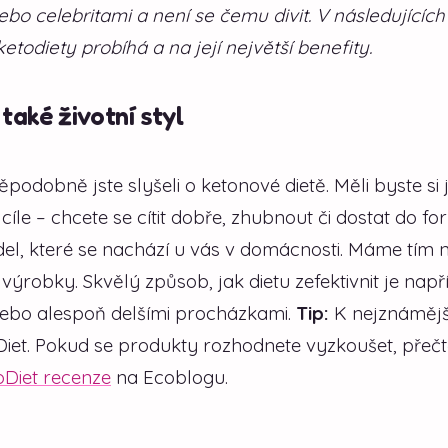
ebo celebritami a není se čemu divit. V následujících
odiety probíhá a na její největší benefity.
také životní styl
podobně jste slyšeli o ketonové dietě. Měli byste si 
íle – chcete se cítit dobře, zhubnout či dostat do f
del, které se nachází u vás v domácnosti. Máme tím 
výrobky. Skvělý způsob, jak dietu zefektivnit je např
nebo alespoň delšími procházkami.
Tip:
K nejznáměj
Diet. Pokud se produkty rozhodnete vyzkoušet, přečtě
oDiet recenze
na Ecoblogu.