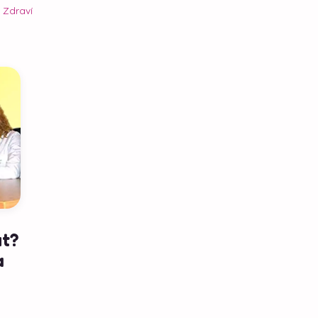
|
Zdraví
t?
a