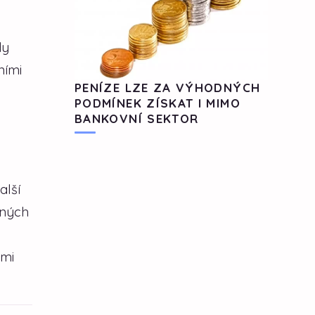
dy
ními
PENÍZE LZE ZA VÝHODNÝCH
PODMÍNEK ZÍSKAT I MIMO
BANKOVNÍ SEKTOR
alší
nných
ami