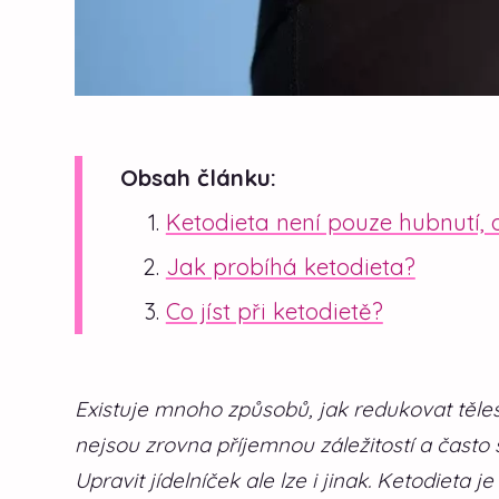
Obsah článku:
Ketodieta není pouze hubnutí, a
Jak probíhá ketodieta?
Co jíst při ketodietě?
Existuje mnoho způsobů, jak redukovat těle
nejsou zrovna příjemnou záležitostí a často 
Upravit jídelníček ale lze i jinak. Ketodieta