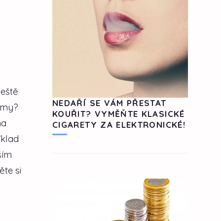
ještě
NEDAŘÍ SE VÁM PŘESTAT
ormy?
KOUŘIT? VYMĚŇTE KLASICKÉ
na
CIGARETY ZA ELEKTRONICKÉ!
íklad
ším
te si