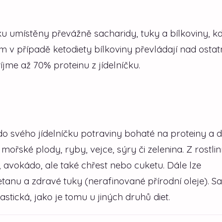
čku umístěny převážně sacharidy, tuky a bílkoviny, k
m v případě ketodiety bílkoviny převládají nad ostat
íjme až 70% proteinu z jídelníčku.
do svého jídelníčku potraviny bohaté na proteiny a d
mořské plody, ryby, vejce, sýry či zelenina. Z rostli
, avokádo, ale také chřest nebo cuketu. Dále lze
anu a zdravé tuky (nerafinované přírodní oleje). S
astická, jako je tomu u jiných druhů diet.