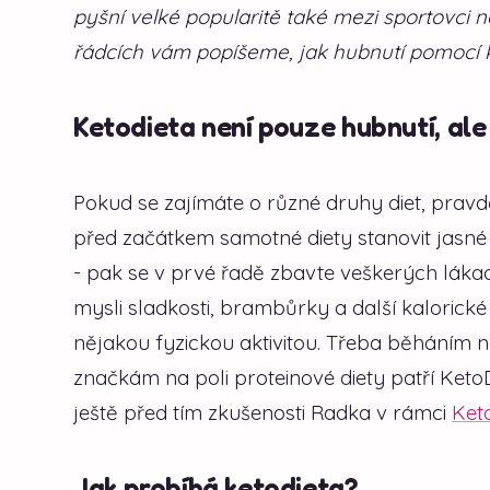
pyšní velké popularitě také mezi sportovci n
řádcích vám popíšeme, jak hubnutí pomocí ket
Ketodieta není pouze hubnutí, ale 
Pokud se zajímáte o různé druhy diet, pravdě
před začátkem samotné diety stanovit jasné c
- pak se v prvé řadě zbavte veškerých láka
mysli sladkosti, brambůrky a další kalorické 
nějakou fyzickou aktivitou. Třeba běháním 
značkám na poli proteinové diety patří Keto
ještě před tím zkušenosti Radka v rámci
Ket
Jak probíhá ketodieta?