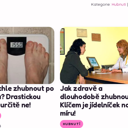
Kategorie:
Hubnutí
chle zhubnout po
Jak zdravě a
? Drastickou
dlouhodobě zhubnou
určitě ne!
Klíčem je jídelníček n
míru!
HUBNUTÍ
4