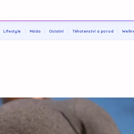
Lifestyle
Móda
Ostatní
Těhotenství a porod
Welln