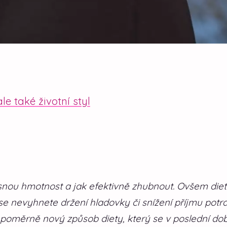
le také životní styl
snou hmotnost a jak efektivně zhubnout. Ovšem die
se nevyhnete držení hladovky či snížení příjmu potr
 je poměrně nový způsob diety, který se v poslední do