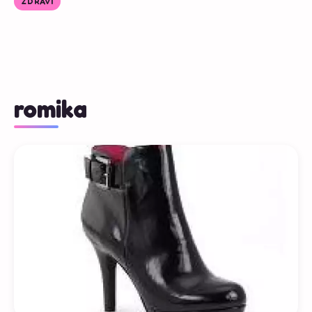
ZDRAVÍ
romika