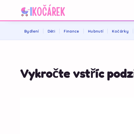
Bydlení
Děti
Finance
Hubnutí
Kočárky
Vykročte vstříc podz