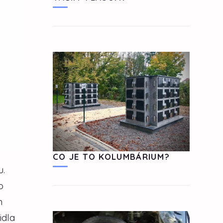
CO JE TO KOLUMBÁRIUM?
u.
o
m
idla