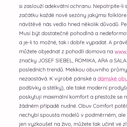
si zaslouží adekvátní ochranu. Nepotrpíte-li 
začátku každé nové sezóny jakýmsi folklórem,
návštěvě nás vedlo hned několik důvodů.
Per
Musí být dostatečně pohodlná a nedeformov
a je-li to možné, tak i dobře vypadat. A prá
můžete objednat z pohodlí domova na
www.
značky JOSEF SIEBEL, ROMIKA, ARA a SALAM
posledních trendů. Mekkou obuvního průmyslu
nezaostává. K výrobě pánské a
dámské obu
podšívky a stélky), ale také moderní prod
poskytují maximální komfort a přestože se 
žádném případě nudné. Obuv Comfort potěší i
nechybí spousta modelů v podměrném, ale i
jen vyzkoušet na živo, můžete tak učinit ve