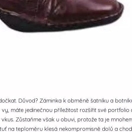
dočkat. Důvod? Záminka k obměně šatníku a botník
 vy, máte jedinečnou příležitost rozšířit své portfolio 
 vkus. Zůstaňme však u obuvi, protože ta je mnohe
 Rtuť na teploměru klesá nekompromisně dolů a chod