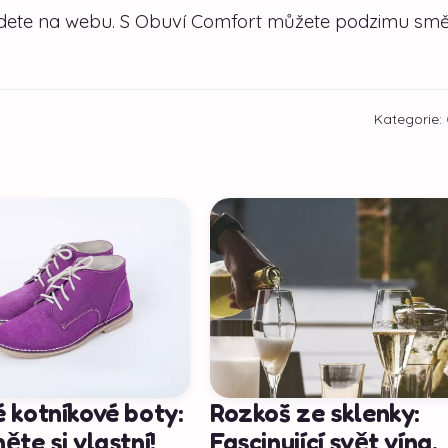
ajdete na webu. S Obuví Comfort můžete podzimu smě
Kategorie:
 kotníkové boty:
Rozkoš ze sklenky:
ěte si vlastní!
Fascinující svět vína,