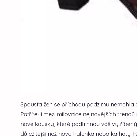
Spousta žen se příchodu podzimu nemohla 
Patříte-li mezi milovnice nejnovějších trendů i
nové kousky, které podtrhnou váš vytříbený
důležitější než nová halenka nebo kalhoty.