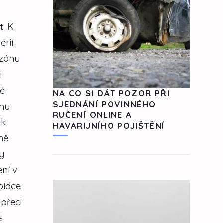
t
. K
rií.
ezónu
i
ké
NA CO SI DÁT POZOR PŘI
SJEDNÁNÍ POVINNÉHO
tmu
RUČENÍ ONLINE A
ak
HAVARIJNÍHO POJIŠTĚNÍ
ně
y
ní v
bídce
přeci
ě