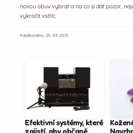
novou obuv vybrat a na co si dát pozor, n
vykročit vstříc.
Publikováno: 25. 09. 2013
Efektivní systémy, které
Kožené
zajistí, aby občané
Navrhn