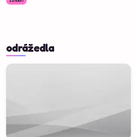
ZDRAVÍ
odrážedla