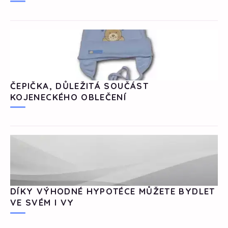
ČEPIČKA, DŮLEŽITÁ SOUČÁST
KOJENECKÉHO OBLEČENÍ
DÍKY VÝHODNÉ HYPOTÉCE MŮŽETE BYDLET
VE SVÉM I VY