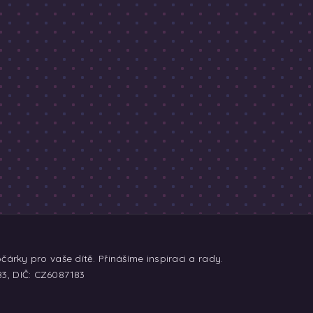
árky pro vaše dítě. Přinášíme inspiraci a rady.
83, DIČ: CZ6087183