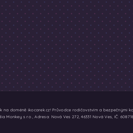
ek na doméně ikocarek.cz! Průvodce rodičovstvím a bezpečnými koč
ia Monkey s.r.o., Adresa: Nová Ves 272, 46331 Nová Ves, IČ: 60871