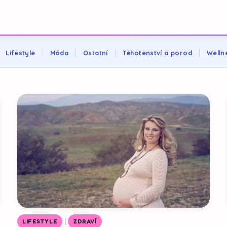
Lifestyle
Móda
Ostatní
Těhotenství a porod
Welln
|
LIFESTYLE
ZDRAVÍ