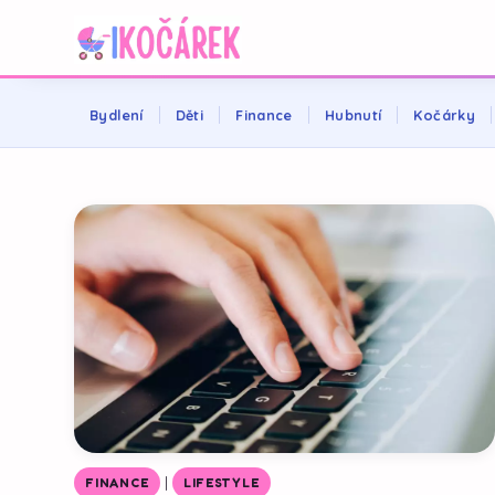
Bydlení
Děti
Finance
Hubnutí
Kočárky
|
FINANCE
LIFESTYLE