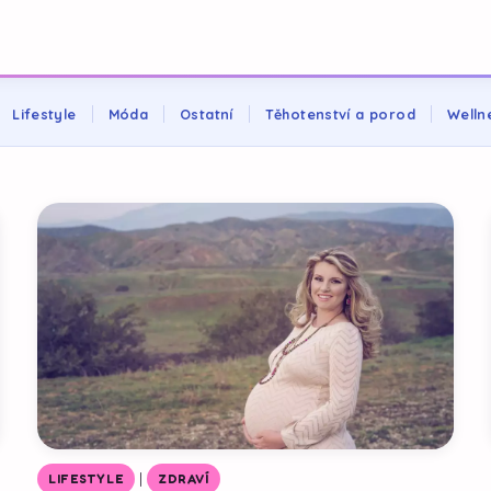
Lifestyle
Móda
Ostatní
Těhotenství a porod
Welln
|
LIFESTYLE
ZDRAVÍ