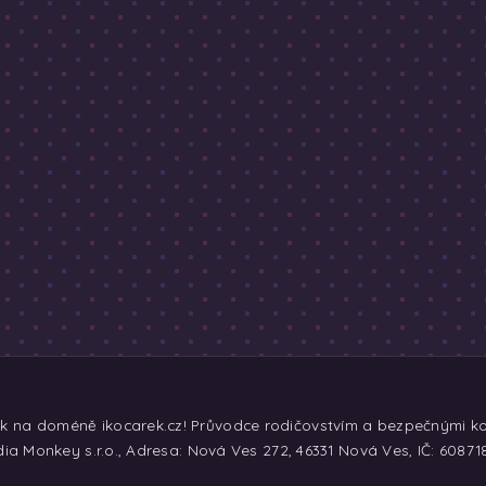
ek na doméně ikocarek.cz! Průvodce rodičovstvím a bezpečnými koč
ia Monkey s.r.o., Adresa: Nová Ves 272, 46331 Nová Ves, IČ: 60871