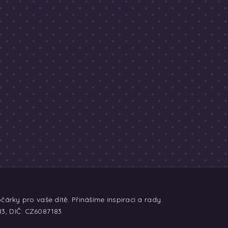
árky pro vaše dítě. Přinášíme inspiraci a rady.
83, DIČ: CZ6087183