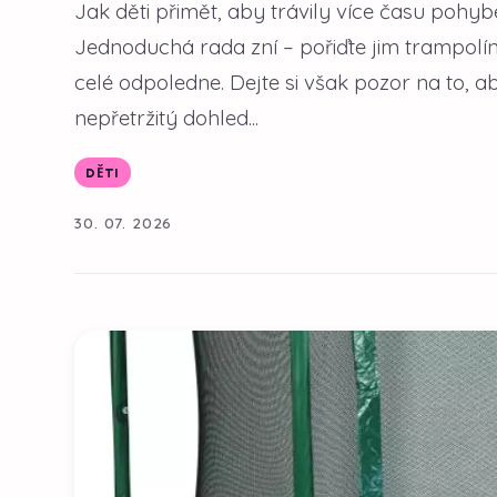
Jak děti přimět, aby trávily více času poh
Jednoduchá rada zní – pořiďte jim trampolín
celé odpoledne. Dejte si však pozor na to, 
nepřetržitý dohled...
DĚTI
30. 07. 2026