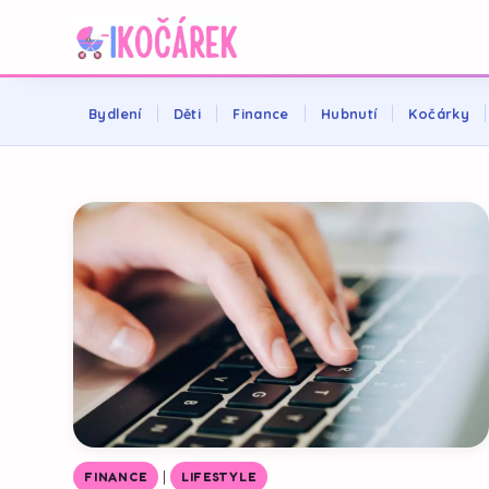
Bydlení
Děti
Finance
Hubnutí
Kočárky
|
FINANCE
LIFESTYLE