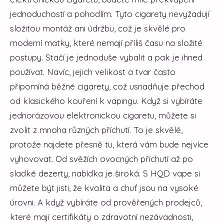
jednoduchostí a pohodlím. Tyto cigarety nevyžadují
složitou montáž ani údržbu, což je skvělé pro
moderní matky, které nemají příliš času na složité
postupy. Stačí je jednoduše vybalit a pak je ihned
používat. Navíc, jejich velikost a tvar často
připomíná běžné cigarety, což usnadňuje přechod
od klasického kouření k vapingu. Když si vybíráte
jednorázovou elektronickou cigaretu, můžete si
zvolit z mnoha různých příchutí. To je skvělé,
protože najdete přesně tu, která vám bude nejvíce
vyhovovat. Od svěžích ovocných příchutí až po
sladké dezerty, nabídka je široká. S HQD vape si
můžete být jisti, že kvalita a chuť jsou na vysoké
úrovni. A když vybíráte od prověřených prodejců,
které mají certifikáty o zdravotní nezávadnosti,