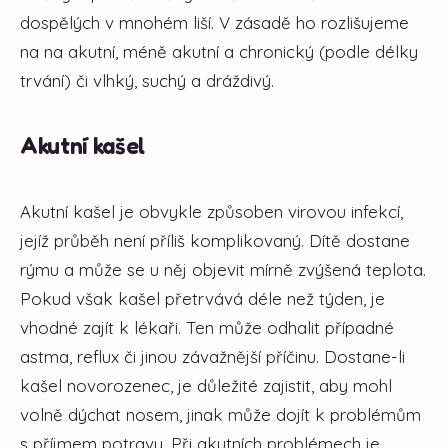
dospělých v mnohém liší. V zásadě ho rozlišujeme
na na akutní, méně akutní a chronický (podle délky
trvání) či vlhký, suchý a dráždivý.
Akutní kašel
Akutní kašel je obvykle způsoben virovou infekcí,
jejíž průběh není příliš komplikovaný. Dítě dostane
rýmu a může se u něj objevit mírně zvýšená teplota.
Pokud však kašel přetrvává déle než týden, je
vhodné zajít k lékaři. Ten může odhalit případné
astma, reflux či jinou závažnější příčinu. Dostane-li
kašel novorozenec, je důležité zajistit, aby mohl
volně dýchat nosem, jinak může dojít k problémům
s příjmem potravy. Při akutních problémech je