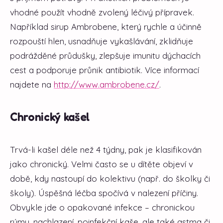
vhodné použít vhodně zvolený léčivý přípravek.
Například sirup Ambrobene, který rychle a účinně
rozpouští hlen, usnadňuje vykašlávání, zklidňuje
podrážděné průdušky, zlepšuje imunitu dýchacích
cest a podporuje průnik antibiotik. Více informací
najdete na
http://www.ambrobene.cz/
.
Chronický kašel
Trvá-li kašel déle než 4 týdny, pak je klasifikován
jako chronický. Velmi často se u dítěte objeví v
době, kdy nastoupí do kolektivu (např. do školky či
školy). Úspěšná léčba spočívá v nalezení příčiny.
Obvykle jde o opakované infekce – chronickou
rýmu, nachlazení, poinfekční kaše, ale také astma či