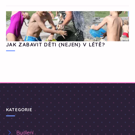
JAK ZABAVIT DĚTI (NEJEN) V LÉTĚ?
KATEGORIE
Bydlení