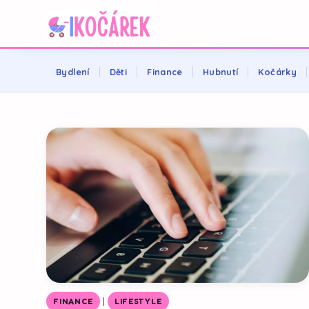
Bydlení
Děti
Finance
Hubnutí
Kočárky
|
FINANCE
LIFESTYLE