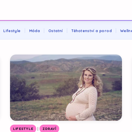
Lifestyle
Móda
Ostatní
Těhotenství a porod
Welln
|
LIFESTYLE
ZDRAVÍ