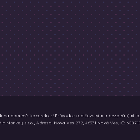
ek na doméně ikocarek.cz! Průvodce rodičovstvím a bezpečnými koč
ia Monkey s.r.o., Adresa: Nová Ves 272, 46331 Nová Ves, IČ: 60871