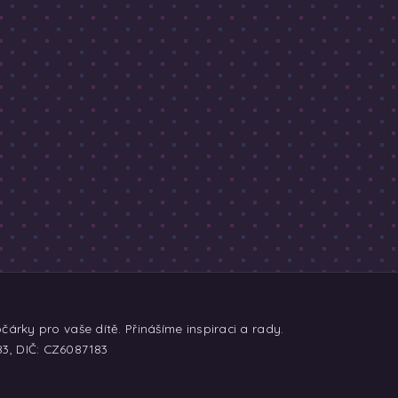
árky pro vaše dítě. Přinášíme inspiraci a rady.
83, DIČ: CZ6087183