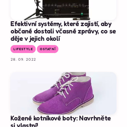
Efektivní systémy, které zajistí, aby
občané dostali včasné zprávy, co se
děje v jejich okolí
LIFESTYLE
OSTATNÍ
28. 09. 2022
Kožené kotníkové boty: Navrhněte
si vlastní!