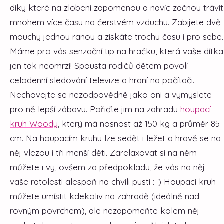
díky které na zlobení zapomenou a navíc začnou trávit
mnohem více času na čerstvém vzduchu. Zabijete dvě
mouchy jednou ranou a získáte trochu času i pro sebe.
Máme pro vás senzační tip na hračku, která vaše dítka
jen tak neomrzí!
Spousta rodičů dětem povolí
celodenní sledování televize a hraní na počítači.
Nechovejte se nezodpovědně jako oni a vymyslete
pro ně lepší zábavu. Pořiďte jim na zahradu
houpací
kruh Woody
, který má nosnost až 150 kg a průměr 85
cm. Na houpacím kruhu lze sedět i ležet a hravě se na
něj vlezou i tři menší děti. Zarelaxovat si na něm
můžete i vy, ovšem za předpokladu, že vás na něj
vaše ratolesti alespoň na chvíli pustí :-) Houpací kruh
můžete umístit kdekoliv na zahradě (ideálně nad
rovným povrchem), ale nezapomeňte kolem něj