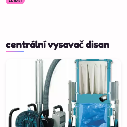
ZDRAVÍ
centrální vysavač disan