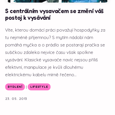
S centrálním vysavačem se změní váš
postoj k vysávání
Víte, kterou domácí práci považují hospodyňky za
tu nejméně příjemnou? S mytím nádobí nám
pomáhá myčka a o prádlo se postarají pračka se
sušičkou zdaleka nejvíce času však spolkne
vysávání. Klasické vysavače navíc nejsou příliš
efektivní, manipulace je kvůli dlouhému
elektrickému kabelu mírně řečeno...
|
BYDLENÍ
LIFESTYLE
23. 05. 2013