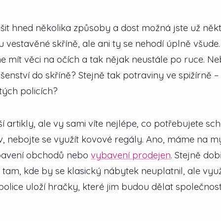
šit hned několika způsoby a dost možná jste už něk
ou vestavěné skříně, ale ani ty se nehodí úplně všude
e mít věci na očích a tak nějak neustále po ruce. N
šenství do skříně? Stejně tak potraviny ve spižírně –
tých policích?
artikly, ale vy sami víte nejlépe, co potřebujete sc
iv, nebojte se využít kovové regály. Ano, máme na my
vybavení obchodů nebo
vybavení prodejen
. Stejně dob
tam, kde by se klasický nábytek neuplatnil, ale využ
police uloží hračky, které jim budou dělat společnost,