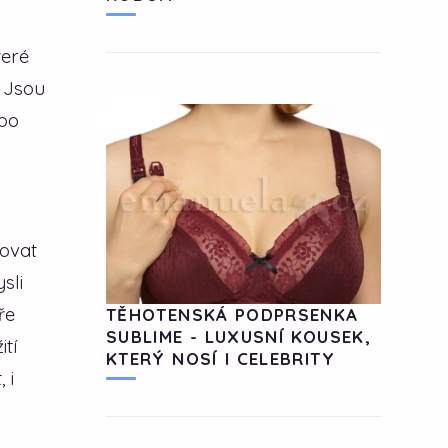
teré
. Jsou
ebo
hovat
sli
ře
TĚHOTENSKÁ PODPRSENKA
SUBLIME - LUXUSNÍ KOUSEK,
ití
KTERÝ NOSÍ I CELEBRITY
 i