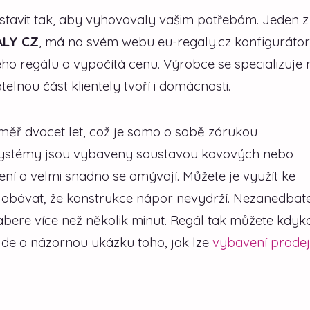
stavit tak, aby vyhovovaly vašim potřebám. Jeden z
ALY CZ
, má na svém webu eu-regaly.cz konfigurátor
o regálu a vypočítá cenu. Výrobce se specializuje 
lnou část klientely tvoří i domácnosti.
měř dvacet let, což je samo o sobě zárukou
Systémy jsou vybaveny soustavou kovových nebo
žení a velmi snadno se omývají. Můžete je využít ke
li obávat, že konstrukce nápor nevydrží. Nezanedbat
bere více než několik minut. Regál tak můžete kdyko
Jde o názornou ukázku toho, jak lze
vybavení prode