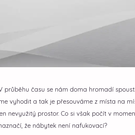
o. V průběhu času se nám doma hromadí spous
e vyhodit a tak je přesouváme z místa na mí
en nevyužitý prostor. Co si však počít v momen
naznačí, že nábytek není nafukovací?