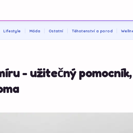
Lifestyle
Móda
Ostatní
Těhotenství a porod
Welln
íru - užitečný pomocník,
doma