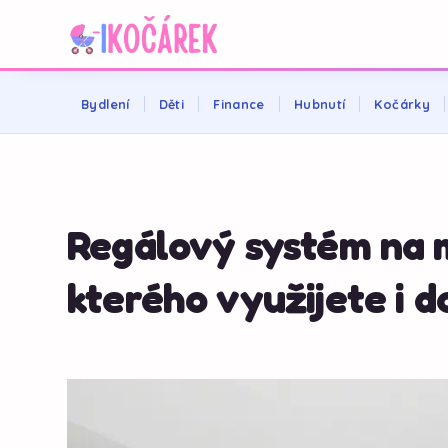
Bydlení
Děti
Finance
Hubnutí
Kočárky
Regálový systém na m
kterého využijete i 