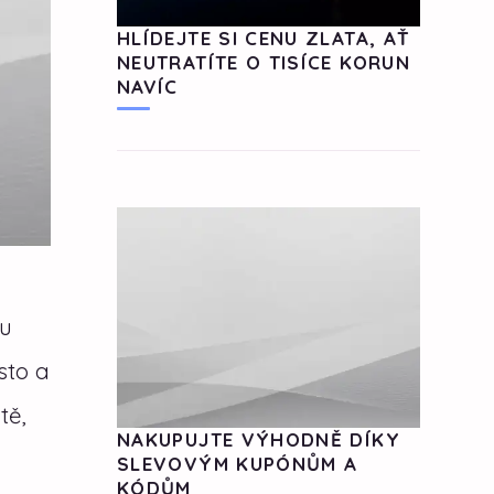
HLÍDEJTE SI CENU ZLATA, AŤ
NEUTRATÍTE O TISÍCE KORUN
NAVÍC
tu
sto a
tě,
NAKUPUJTE VÝHODNĚ DÍKY
SLEVOVÝM KUPÓNŮM A
KÓDŮM