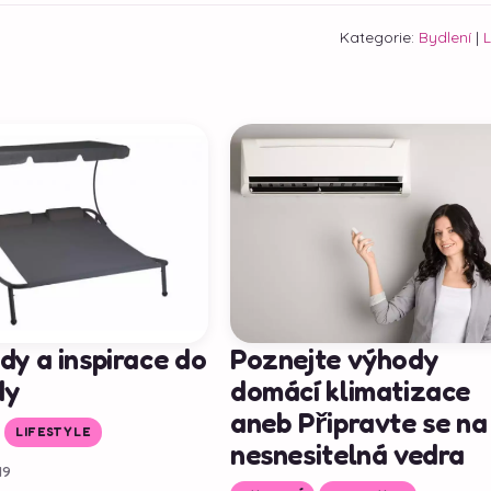
Kategorie:
Bydlení
|
L
dy a inspirace do
Poznejte výhody
dy
domácí klimatizace
aneb Připravte se na
LIFESTYLE
nesnesitelná vedra
19