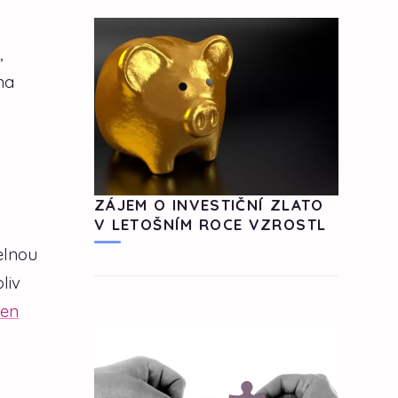
,
na
ZÁJEM O INVESTIČNÍ ZLATO
V LETOŠNÍM ROCE VZROSTL
elnou
liv
jen