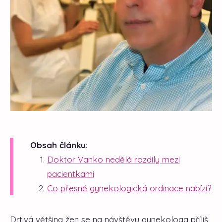
Obsah článku:
Doktor Vanko nedělá rozdíly mezi
pacientkami
Co přesně gynekologická ordinace nabízí?
Drtivá většina žen se na návštěvu gynekologa příliš