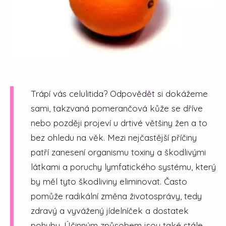
Trápí vás celulitida? Odpovědět si dokážeme
sami, takzvaná pomerančová kůže se dříve
nebo později projeví u drtivé většiny žen a to
bez ohledu na věk. Mezi nejčastější příčiny
patří zanesení organismu toxiny a škodlivými
látkami a poruchy lymfatického systému, který
by měl tyto škodliviny eliminovat. Často
pomůže radikální změna životosprávy, tedy
zdravý a vyvážený jídelníček a dostatek
pohybu. Účinným způsobem jsou také stále