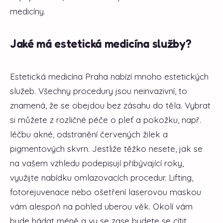
medicíny.
Jaké má estetická medicína služby?
Estetická medicína Praha nabízí mnoho estetických
služeb. Všechny procedury jsou neinvazivní, to
znamená, že se obejdou bez zásahu do těla. Vybrat
si můžete z rozličné péče o pleť a pokožku, např.
léčbu akné, odstranění červených žilek a
pigmentových skvrn. Jestliže těžko nesete, jak se
na vašem vzhledu podepisují přibývající roky,
využijte nabídku omlazovacích procedur. Lifting,
fotorejuvenace nebo ošetření laserovou maskou
vám alespoň na pohled uberou věk. Okolí vám
bude hádat méně a vy se zase budete se cítit