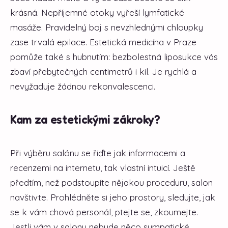
krásná. Nepříjemné otoky vyřeší lymfatické
masáže. Pravidelný boj s nevzhlednými chloupky
zase trvalá epilace. Estetická medicína v Praze
pomůže také s hubnutím: bezbolestná liposukce vás
zbaví přebytečných centimetrů i kil. Je rychlá a
nevyžaduje žádnou rekonvalescenci.
Kam za estetickými zákroky?
Při výběru salónu se řiďte jak informacemi a
recenzemi na internetu, tak vlastní intuicí. Ještě
předtím, než podstoupíte nějakou proceduru, salon
navštivte. Prohlédněte si jeho prostory, sledujte, jak
se k vám chová personál, ptejte se, zkoumejte.
Jestli vám v salonu nebude něco sympatické,