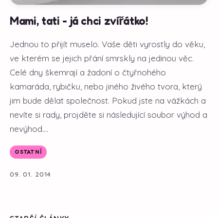
Mami, tati - já chci zvířátko!
Jednou to přijít muselo. Vaše děti vyrostly do věku,
ve kterém se jejich přání smrskly na jedinou věc.
Celé dny škemrají a žadoní o čtyřnohého
kamaráda, rybičku, nebo jiného živého tvora, který
jim bude dělat společnost. Pokud jste na vážkách a
nevíte si rady, projděte si následující soubor výhod a
nevýhod....
OSTATNÍ
09. 01. 2014