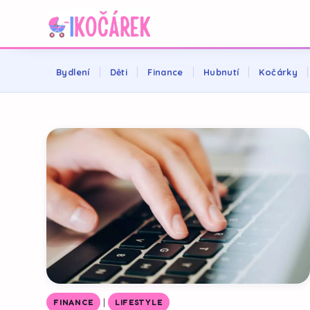
Bydlení
Děti
Finance
Hubnutí
Kočárky
|
FINANCE
LIFESTYLE