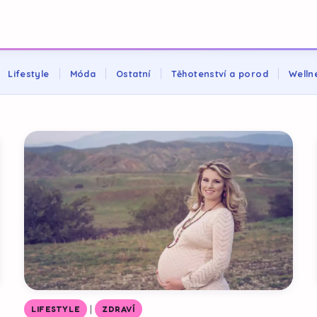
Lifestyle
Móda
Ostatní
Těhotenství a porod
Welln
|
LIFESTYLE
ZDRAVÍ