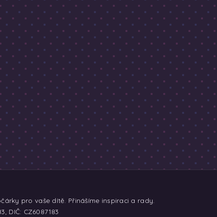
árky pro vaše dítě. Přinášíme inspiraci a rady.
83, DIČ: CZ6087183