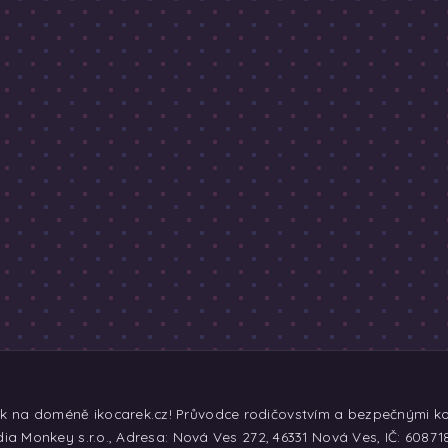
ek na doméně ikocarek.cz! Průvodce rodičovstvím a bezpečnými koč
ia Monkey s.r.o., Adresa: Nová Ves 272, 46331 Nová Ves, IČ: 60871