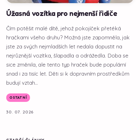
Úžasná vozítka pro nejmenší řidiče
Čím potěšit malé dítě, jehož pokojíček přetéká
hračkami všeho druhu? Možná jste zapomněla, jak
jste za svých nejmladších let nedala dopustit na
nejrůznější vozítka, šlapadla a odrážedla. Doba se
sice změnila, ale tento typ hraček bude populární
snad i za tisíc let. Děti si k dopravním prostředkům
budují vztah...
OSTATNÍ
30. 07. 2026