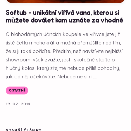
Softub - unikátní vířívá vana, kterou si
můžete doválet kam uznáte za vhodné
O blahodárných účincích koupele ve vířivce jste již
jistě četla mnohokrát a možná přemýšlíte nad tím,
že si ji také pořídíte. Předtím, než navštívíte nejbližší
showroom, však zvažte, jestli skutečně stojíte o
hlučný kolos, který zřejmě nebude příliš pohodlný,
jak od něj očekáváte. Nebudeme si nic...
OSTATNÍ
19. 02. 2014
STARŠÍ ČLÁNKY