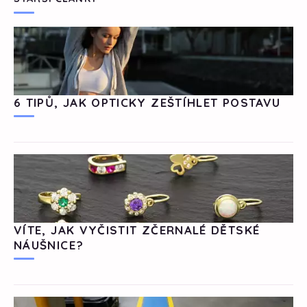
6 TIPŮ, JAK OPTICKY ZEŠTÍHLET POSTAVU
VÍTE, JAK VYČISTIT ZČERNALÉ DĚTSKÉ
NÁUŠNICE?