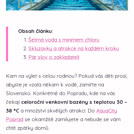
Obsah článku:
Šetrná voda s minimem chloru
Skluzavky a atrakce na každém kroku
Pár slov o zakladateli
Kam na výlet s celou rodinou? Pokud vás děti prosí,
abyste je vzala někam k vodě, zamiřte na
Slovensko. Konkrétně do Popradu, kde na vás
čekají
celoroční venkovní bazény s teplotou 30 –
38 °C
a množství skvělých atrakcí. Do
AquaCity
Poprad
se okamžitě zamilujete a nebude se vám
chtít zpátky domů.