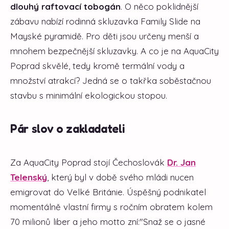
dlouhý raftovací tobogán
. O něco poklidnější
zábavu nabízí rodinná skluzavka Family Slide na
Mayské pyramidě. Pro děti jsou určeny menší a
mnohem bezpečnější skluzavky. A co je na AquaCity
Poprad skvělé, tedy kromě termální vody a
množství atrakcí? Jedná se o takřka soběstačnou
stavbu s minimální ekologickou stopou.
Pár slov o zakladateli
Za AquaCity Poprad stojí Čechoslovák
Dr. Jan
Telenský
, který byl v době svého mládi nucen
emigrovat do Velké Británie. Úspěšný podnikatel
momentálně vlastní firmy s ročním obratem kolem
70 milionů liber a jeho motto zní:"Snaž se o jasné