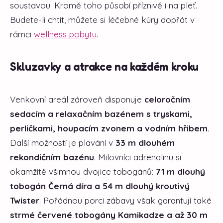
soustavou. Kromě toho působí příznivě i na pleť.
Budete-li chtít, můžete si léčebné kúry dopřát v
rámci
wellness pobytu
.
Skluzavky a atrakce na každém kroku
Venkovní areál zároveň disponuje
celoročním
sedacím a relaxačním bazénem s tryskami,
perličkami, houpacím zvonem a vodním hřibem
.
Další možností je plavání v
33 m dlouhém
rekondičním bazénu
. Milovníci adrenalinu si
okamžitě všimnou dvojice tobogánů:
71 m dlouhý
tobogán Černá díra a 54 m dlouhý kroutivý
Twister
. Pořádnou porci zábavy však garantují také
strmé červené tobogány Kamikadze a až 30 m