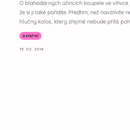
O blahodárných účincích koupele ve vířivce j
že si ji také pořídíte. Předtím, než navštívíte 
hlučný kolos, který zřejmě nebude příliš poh
OSTATNÍ
19. 02. 2014