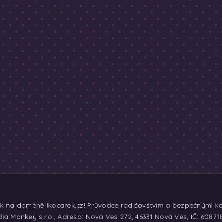
ek na doméně ikocarek.cz! Průvodce rodičovstvím a bezpečnými koč
ia Monkey s.r.o., Adresa: Nová Ves 272, 46331 Nová Ves, IČ: 60871