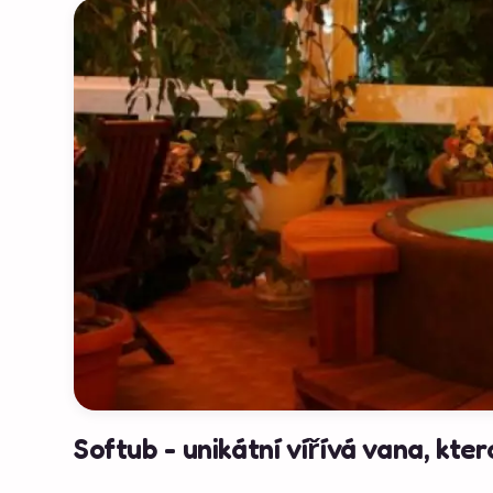
Softub - unikátní vířívá vana, kt