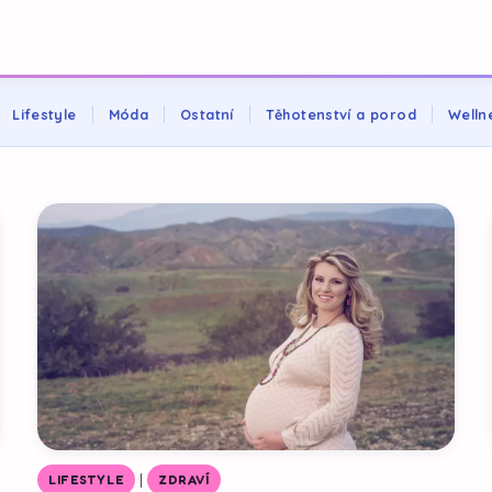
Lifestyle
Móda
Ostatní
Těhotenství a porod
Welln
|
LIFESTYLE
ZDRAVÍ