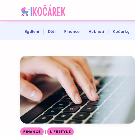
Bydlení
Děti
Finance
Hubnutí
Kočárky
|
FINANCE
LIFESTYLE