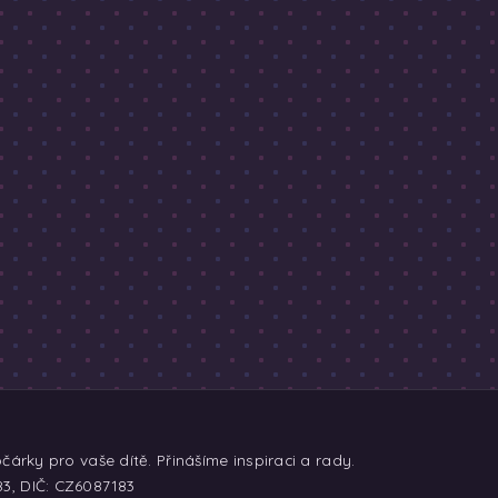
árky pro vaše dítě. Přinášíme inspiraci a rady.
83, DIČ: CZ6087183