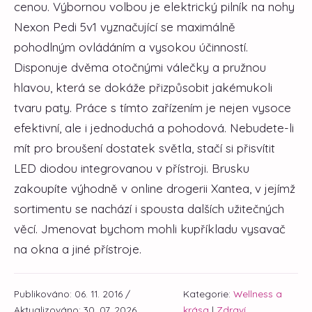
cenou. Výbornou volbou je elektrický pilník na nohy
Nexon Pedi 5v1 vyznačující se maximálně
pohodlným ovládáním a vysokou účinností.
Disponuje dvěma otočnými válečky a pružnou
hlavou, která se dokáže přizpůsobit jakémukoli
tvaru paty. Práce s tímto zařízením je nejen vysoce
efektivní, ale i jednoduchá a pohodová. Nebudete-li
mít pro broušení dostatek světla, stačí si přisvítit
LED diodou integrovanou v přístroji. Brusku
zakoupíte výhodně v online drogerii Xantea, v jejímž
sortimentu se nachází i spousta dalších užitečných
věcí. Jmenovat bychom mohli kupříkladu vysavač
na okna a jiné přístroje.
Publikováno: 06. 11. 2016 /
Kategorie:
Wellness a
Aktualizováno: 30. 07. 2026
krása
|
Zdraví