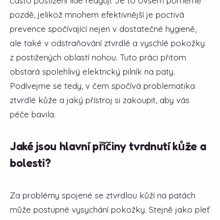
často postižení lidé reagují. Je to ovšem poměrně
pozdě, jelikož mnohem efektivnější je poctivá
prevence spočívající nejen v dostatečné hygieně,
ale také v odstraňování ztvrdlé a vyschlé pokožky
z postižených oblastí nohou. Tuto práci přitom
obstará spolehlivý elektrický pilník na paty.
Podívejme se tedy, v čem spočívá problematika
ztvrdlé kůže a jaký přístroj si zakoupit, aby vás
péče bavila.
Jaké jsou hlavní příčiny tvrdnutí kůže a
bolesti?
Za problémy spojené se ztvrdlou kůží na patách
může postupné vysychání pokožky. Stejně jako pleť