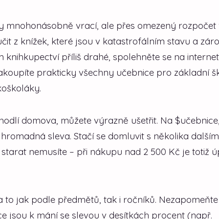
ždy mnohonásobně vrací, ale přes omezený rozpočet 
učit z knížek, které jsou v katastrofálním stavu a zár
 knihkupectví příliš drahé, spolehněte se na interne
 nakoupíte prakticky všechny učebnice pro základní š
koškoláky.
hodlí domova, můžete výrazně ušetřit. Na $učebnice
nit hromadná sleva. Stačí se domluvit s několika dalším
 starat nemusíte – při nákupu nad 2 500 Kč je totiž 
a to jak podle předmětů, tak i ročníků. Nezapomeňte 
e jsou k mání se slevou v desítkách procent (např.