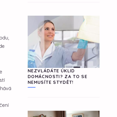
ě
vodu,
de
NEZVLÁDÁTE ÚKLID
e
DOMÁCNOSTI? ZA TO SE
stí
NEMUSÍTE STYDĚT!
chává
čení