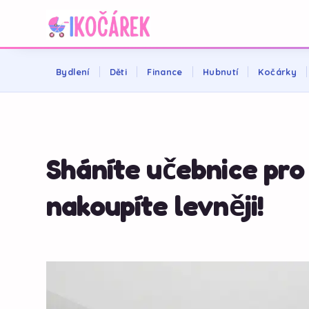
Bydlení
Děti
Finance
Hubnutí
Kočárky
Sháníte učebnice pro 
nakoupíte levněji!