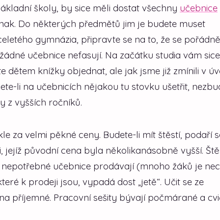
základní školy, by sice měli dostat všechny
učebnice
jinak. Do některých předmětů jim je budete muset
víceletého gymnázia, připravte se na to, že se pořádn
u žádné učebnice nefasují. Na začátku studia vám sice
 dětem knížky objednat, ale jak jsme již zmínili v ú
e-li na učebnicích nějakou tu stovku ušetřit, nezbu
 z vyšších ročníků.
le za velmi pěkné ceny. Budete-li mít štěstí, podaří s
, jejíž původní cena byla několikanásobně vyšší. Ště
hni nepotřebné učebnice prodávají (mnoho žáků je ne
eré k prodeji jsou, vypadá dost „jetě“. Učit se ze
vna příjemné. Pracovní sešity bývají počmárané a cvi