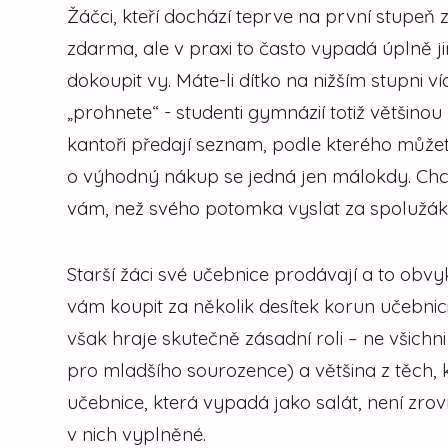
Žáčci, kteří dochází teprve na první stupeň 
zdarma, ale v praxi to často vypadá úplně 
dokoupit vy. Máte-li dítko na nižším stupni 
„prohnete“ - studenti gymnázií totiž většino
kantoři předají seznam, podle kterého můžete
o výhodný nákup se jedná jen málokdy. Chcet
vám, než svého potomka vyslat za spolužáky
Starší žáci své učebnice prodávají a to obvyk
vám koupit za několik desítek korun učebnici
však hraje skutečně zásadní roli – ne všic
pro mladšího sourozence) a většina z těch, kt
učebnice, která vypadá jako salát, není zro
v nich vyplněné.