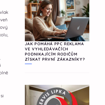
vlak
oveň
tový
kolu,
JAK POMÁHÁ PPC REKLAMA
VE VYHLEDÁVAČÍCH
PODNIKAJÍCÍM RODIČŮM
,
ZÍSKAT PRVNÍ ZÁKAZNÍKY?
i
úplně
si