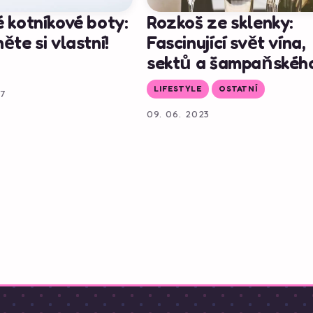
 kotníkové boty:
Rozkoš ze sklenky:
ěte si vlastní!
Fascinující svět vína,
sektů a šampaňskéh
LIFESTYLE
OSTATNÍ
17
09. 06. 2023