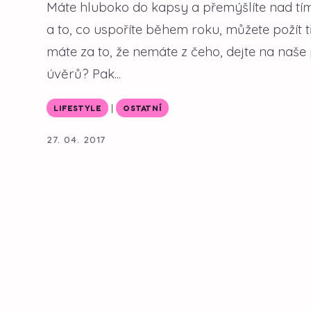
Máte hluboko do kapsy a přemýšlíte nad tím,
a to, co uspoříte během roku, můžete požít
máte za to, že nemáte z čeho, dejte na naše p
úvěrů? Pak...
|
LIFESTYLE
OSTATNÍ
27. 04. 2017