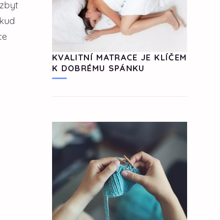
azbyt
okud
ce
KVALITNÍ MATRACE JE KLÍČEM
K DOBRÉMU SPÁNKU