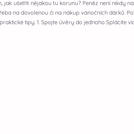
 jak ušetřit nějakou tu korunu? Peněz není nikdy n
 třeba na dovolenou či na nákup vánočních dárků. P
raktické tipy. 1. Spojte úvěry do jednoho Splácíte ví