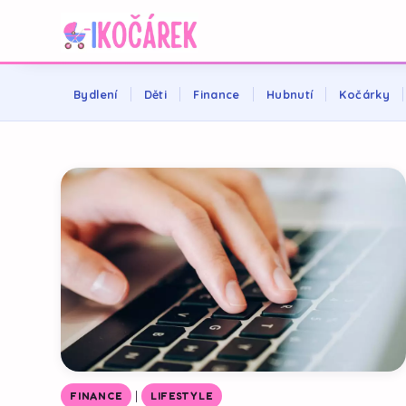
Bydlení
Děti
Finance
Hubnutí
Kočárky
|
FINANCE
LIFESTYLE