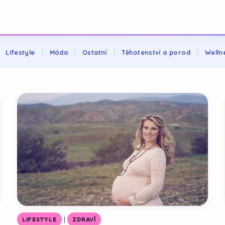
Lifestyle
Móda
Ostatní
Těhotenství a porod
Welln
|
LIFESTYLE
ZDRAVÍ