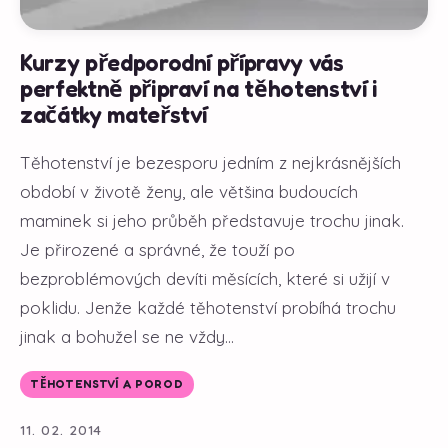
Kurzy předporodní přípravy vás
perfektně připraví na těhotenství i
začátky mateřství
Těhotenství je bezesporu jedním z nejkrásnějších
období v životě ženy, ale většina budoucích
maminek si jeho průběh představuje trochu jinak.
Je přirozené a správné, že touží po
bezproblémových devíti měsících, které si užijí v
poklidu. Jenže každé těhotenství probíhá trochu
jinak a bohužel se ne vždy...
TĚHOTENSTVÍ A POROD
11. 02. 2014