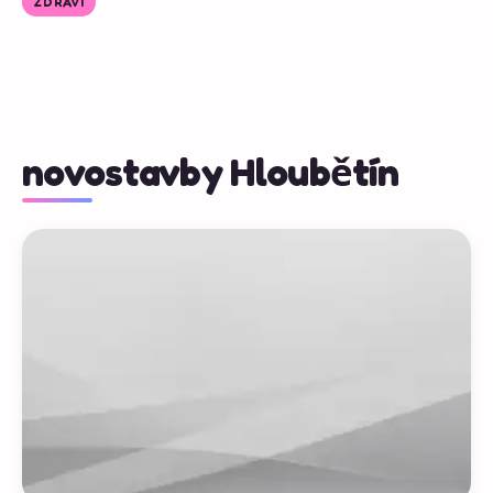
ZDRAVÍ
novostavby Hloubětín