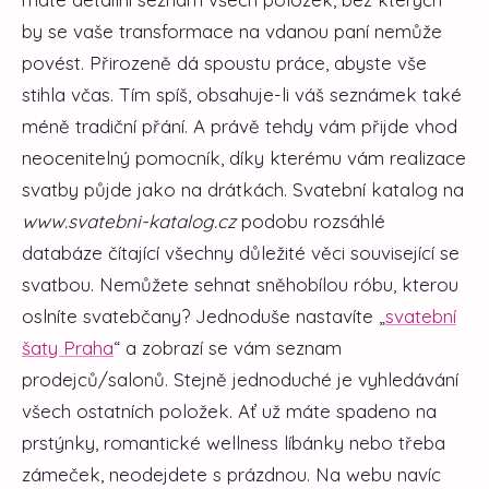
by se vaše transformace na vdanou paní nemůže
povést. Přirozeně dá spoustu práce, abyste vše
stihla včas. Tím spíš, obsahuje-li váš seznámek také
méně tradiční přání. A právě tehdy vám přijde vhod
neocenitelný pomocník, díky kterému vám realizace
svatby půjde jako na drátkách. Svatební katalog na
www.svatebni-katalog.cz
podobu rozsáhlé
databáze čítající všechny důležité věci související se
svatbou. Nemůžete sehnat sněhobílou róbu, kterou
oslníte svatebčany? Jednoduše nastavíte „
svatební
šaty Praha
“ a zobrazí se vám seznam
prodejců/salonů. Stejně jednoduché je vyhledávání
všech ostatních položek. Ať už máte spadeno na
prstýnky, romantické wellness líbánky nebo třeba
zámeček, neodejdete s prázdnou. Na webu navíc