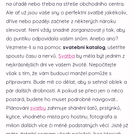
na úřadě nebo třeba na střeše obchodního centra.
Ale ať už jsou vaše sny o perfektní svatbě jakékoliv,
dříve nebo později začnete z některých nároku
slevovat. Není vždy snadné zorganizovat ji tak, aby
do puntíku odpovídala vašim snům. Anebo ano?
Vezmete-li si na pomoc
svatební katalog
, ušetříte
spoustu času a nervů.
Svatba
by měla být jedním z
nejkrásnějších dní ve vašem životě. Nepočítejte
však s tím, že vám budoucí manžel pomůže s
přípravami. Bude mít co dělat, aby si sehnal oblek a
pár dalších drobností. A pokud se přeci jen o něco
postará, budete ho muset podrobně navigovat...
Plánování
svatby
zahrnuje shánění šatů, prstýnků,
kytice, vhodného místa pro hostinu, fotografa a
milion dalších více či méně podstatných věcí. Jistě již
máte detailní seznam všech položek, bez kterých