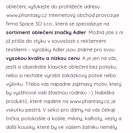
oblečení, vyťukejte do prohlížeče adresu
www.phantasy.cz
. Internetový obchod provozuje
firma Space 3D s.r.o., která se specializuje na
sortiment oblečení značky Adler
. Možná jste s ní
již přišla do styku v souvislosti s reklamními
textiliemi – výrobky Adler jsou známé pro svou
vysokou kvalitu a nízkou cenu
. A je jen na vás,
jestli si objednáte klasické oblečení bez potisku,
nebo si necháte vyrobit zakázkový potisk nebo
výšivku. Třeba vás napadne zajímavý motiv, který
by vystihoval vaší šťastnou rodinku :-) Nabídka
produktů, které najdete na www.phantasy.cz, je
vskutku pestrá. V sekci pro dámy na vás čekají
trička, polokošile a košile, mikiny, kalhoty, vesty a
další kousky, které by ve vašem šatníku neměly