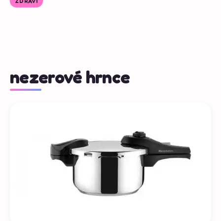
ZDRAVÍ
nezerové hrnce