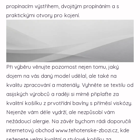
propínacím výstřihem, dvojitým propínáním a s
praktickými otvory pro kojení.
Při výběru věnujte pozornost nejen tomu, jaký
dojem na vás daný model udělal, ale také na
kvalitu zpracování a materiály. Vyhněte se textilu od
asijských výrobců a raději si mírně připlaťte za
kvalitní košilku z prvotřídní bavlny s příměsí viskózy.
Nejenže vám déle vydrží, ale nezpůsobí vám
nežádoucí alergie. Na závěr bychom rádi doporučili
internetový obchod www.tehotenske-zbozi.cz, kde
seženete velmi kvalitní a stylové košilky za