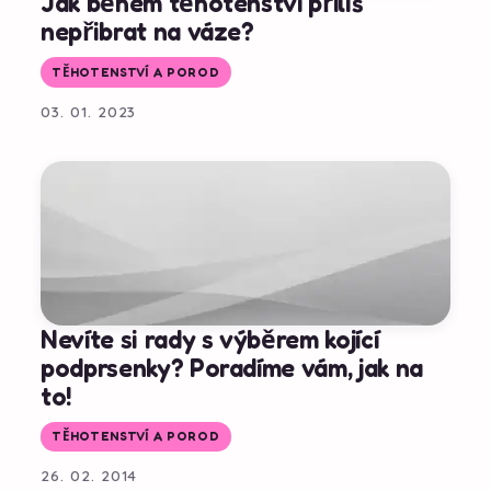
Jak během těhotenství příliš
nepřibrat na váze?
TĚHOTENSTVÍ A POROD
03. 01. 2023
Nevíte si rady s výběrem kojící
podprsenky? Poradíme vám, jak na
to!
TĚHOTENSTVÍ A POROD
26. 02. 2014