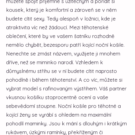
můžete spojit příjemné s užitečným a pořídit si
kousek, který je komfortní a zároveň se v něm
budete cítit sexy. Tedy alespoň v ložnici, kde je
atraktivita víc než žádoucí.
Mezi těhotenské
oblečení, které by ve vašem šatníku rozhodně
nemělo chybět, bezesporu patří kojící noční košile.
Nenechte se zmást názvem, využijete ji mnohem
dříve, než se miminko narodí. Vzhledem k
důmyslnému střihu se v ní budete cítit naprosto
pohodlně i během těhotenství. A co víc, můžete si
vybrat model s rafinovaným výstřihem. Váš partner
vkusnou košilku stoprocentně ocení a vaše
sebevědomí stoupne. Noční košile pro těhotné a
kojící ženy se vyrábí s ohledem na maximální
pohodlí maminky. Jsou k mání s dlouhým i krátkým
rukávem, úzkými ramínky, překříženým či