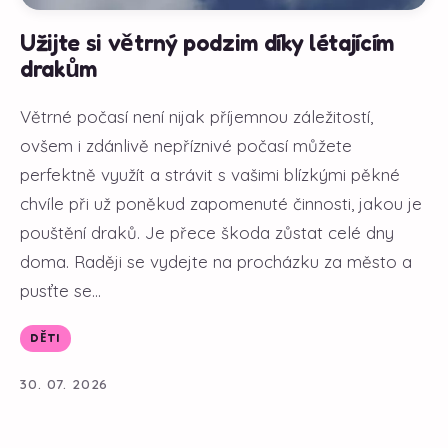
Užijte si větrný podzim díky létajícím
drakům
Větrné počasí není nijak příjemnou záležitostí,
ovšem i zdánlivě nepříznivé počasí můžete
perfektně využít a strávit s vašimi blízkými pěkné
chvíle při už poněkud zapomenuté činnosti, jakou je
pouštění draků. Je přece škoda zůstat celé dny
doma. Raději se vydejte na procházku za město a
pusťte se...
DĚTI
30. 07. 2026