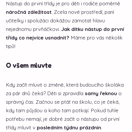
Nástup do první třídy je pro děti i rodiče poměrně
náročná záležitost
. Zcela nové prostředí, paní
učitelky i spolužáci dokážou zamotat hlavu
nejednomu prvňáčkovi.
Jak dítku nástup do první
třídy co nejvíce usnadnit?
Máme pro vás několik
tipů!
O všem mluvte
Kdy začít mluvit o změně, která budoucího školáka
za pár dnů čeká? Děti si zpravidla
samy řeknou
o
správný čas. Začnou se ptát na školu, co je čeká,
kdy tam půjdou a koho tam potkají. Pokud tuhle
potřebu nemají, je dobré začít o nástupu od první
třídy mluvit v
posledním týdnu prázdnin
.