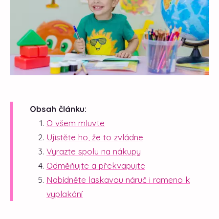
Obsah článku:
O všem mluvte
Ujistěte ho, že to zvládne
Vyrazte spolu na nákupy
Odměňujte a překvapujte
Nabídněte laskavou náruč i rameno k
vyplakání