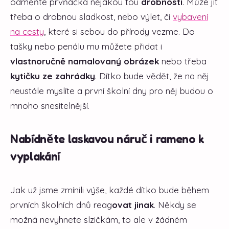
odměňte prvňáčka nějakou tou
drobností
. Může jít
třeba o drobnou sladkost, nebo výlet, či
vybavení
na cesty
, které si sebou do přírody vezme. Do
tašky nebo penálu mu můžete přidat i
vlastnoručně namalovaný obrázek
nebo třeba
kytičku ze zahrádky
. Dítko bude vědět, že na něj
neustále myslíte a první školní dny pro něj budou o
mnoho snesitelnější.
Nabídněte laskavou náruč i rameno k
vyplakání
Jak už jsme zmínili výše, každé dítko bude během
prvních školních dnů reag
ovat jinak
. Někdy se
možná nevyhnete slzičkám, to ale v žádném