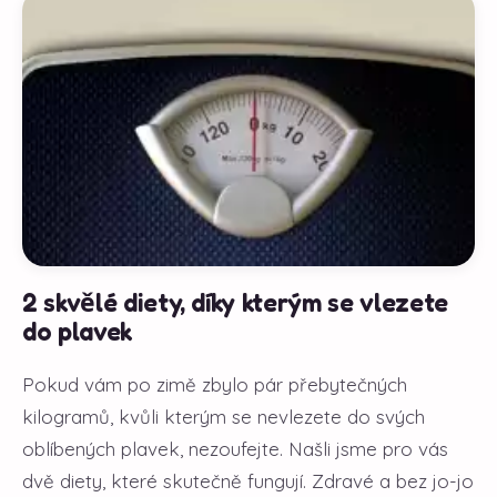
2 skvělé diety, díky kterým se vlezete
do plavek
Pokud vám po zimě zbylo pár přebytečných
kilogramů, kvůli kterým se nevlezete do svých
oblíbených plavek, nezoufejte. Našli jsme pro vás
dvě diety, které skutečně fungují. Zdravé a bez jo-jo