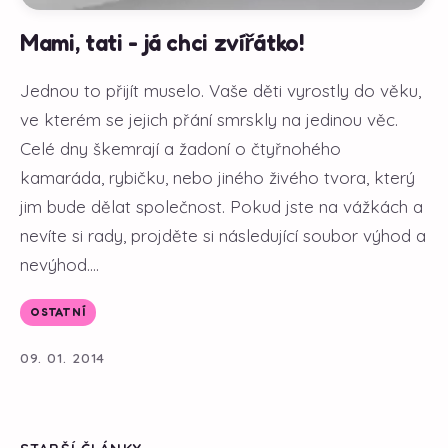
Mami, tati - já chci zvířátko!
Jednou to přijít muselo. Vaše děti vyrostly do věku,
ve kterém se jejich přání smrskly na jedinou věc.
Celé dny škemrají a žadoní o čtyřnohého
kamaráda, rybičku, nebo jiného živého tvora, který
jim bude dělat společnost. Pokud jste na vážkách a
nevíte si rady, projděte si následující soubor výhod a
nevýhod....
OSTATNÍ
09. 01. 2014