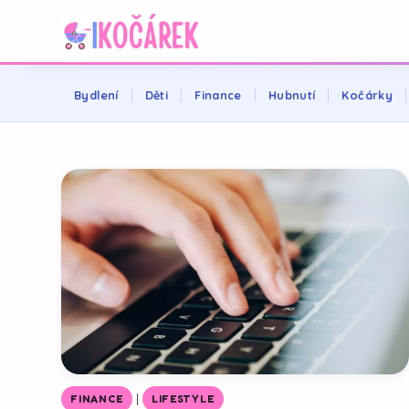
Bydlení
Děti
Finance
Hubnutí
Kočárky
|
FINANCE
LIFESTYLE