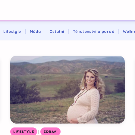
Lifestyle
Móda
Ostatní
Těhotenství a porod
Welln
|
LIFESTYLE
ZDRAVÍ