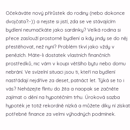
Očekáváte nový přírůstek do rodiny (nebo dokonce
dvojčata?:-)) a nejste si jistí, zda se ve stávajícím
bydlení neumačkáte jako sardinky? Velká rodina si
přece zaslouží prostorné bydlení a kdy jindy se do něj
přestěhovat, než nyní? Problém tkví jako vždy v
penězích. Máte-li dostatek vlastních finančních
prostředků, nic vám v koupi většího bytu nebo domu
nebrání. Ve svízelní situaci jsou ti, kteří na bydlení
nastřádají nejdříve za deset, patnáct let. Týká se to i
vás? Neházejte flintu do žita a naopak se začněte
zajímat o dění na hypotéčním trhu. Úroková sazba
hypoték je totiž rekordně nízká a můžete díky ní získat
potřebné finance za velmi výhodných podmínek.