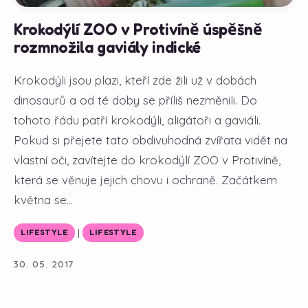
Krokodýlí ZOO v Protivíně úspěšně
rozmnožila gaviály indické
Krokodýli jsou plazi, kteří zde žili už v dobách
dinosaurů a od té doby se příliš nezměnili. Do
tohoto řádu patří krokodýli, aligátoři a gaviáli.
Pokud si přejete tato obdivuhodná zvířata vidět na
vlastní oči, zavítejte do krokodýlí ZOO v Protivíně,
která se věnuje jejich chovu i ochraně. Začátkem
května se...
|
LIFESTYLE
LIFESTYLE
30. 05. 2017