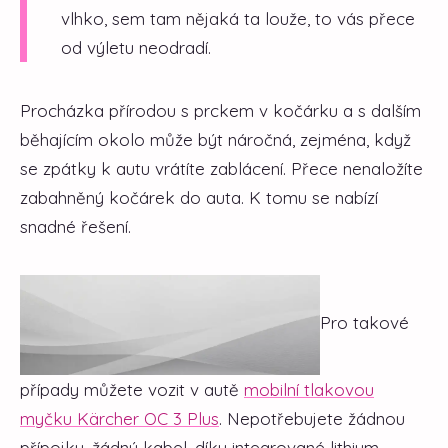
vlhko, sem tam nějaká ta louže, to vás přece
od výletu neodradí.
Procházka přírodou s prckem v kočárku a s dalším
běhajícím okolo může být náročná, zejména, když
se zpátky k autu vrátíte zablácení. Přece nenaložíte
zabahněný kočárek do auta. K tomu se nabízí
snadné řešení.
Pro takové
případy můžete vozit v autě
mobilní tlakovou
myčku Kärcher OC 3 Plus
. Nepotřebujete žádnou
přípojku, žádný kabel, díky integrované lithium-