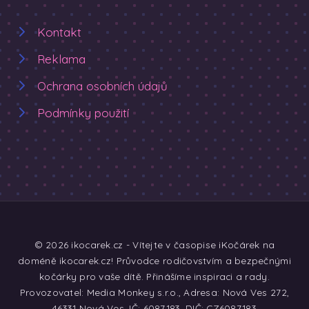
Kontakt
Reklama
Ochrana osobních údajů
Podmínky použití
© 2026 ikocarek.cz - Vítejte v časopise iKočárek na
doméně ikocarek.cz! Průvodce rodičovstvím a bezpečnými
kočárky pro vaše dítě. Přinášíme inspiraci a rady.
Provozovatel: Media Monkey s.r.o., Adresa: Nová Ves 272,
46331 Nová Ves, IČ: 6087183, DIČ: CZ6087183