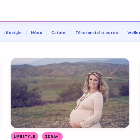
Lifestyle
Móda
Ostatní
Těhotenství a porod
Welln
|
LIFESTYLE
ZDRAVÍ