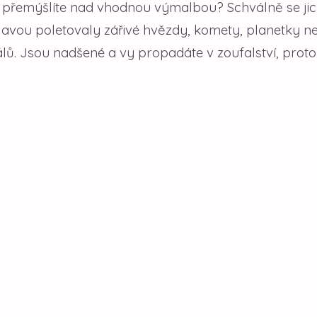
 přemýšlíte nad vhodnou výmalbou? Schválně se ji
d hlavou poletovaly zářivé hvězdy, komety, planetky n
álů. Jsou nadšené a vy propadáte v zoufalství, prot