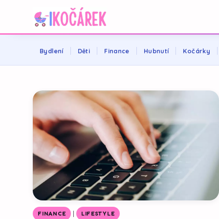
Bydlení
Děti
Finance
Hubnutí
Kočárky
|
FINANCE
LIFESTYLE