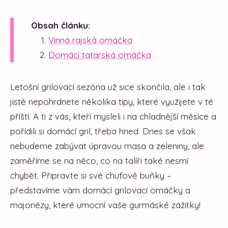
Obsah článku:
Vinná rajská omáčka
Domácí tatarská omáčka
Letošní grilovací sezóna už sice skončila, ale i tak
jistě nepohrdnete několika tipy, které využijete v té
příští. A ti z vás, kteří mysleli i na chladnější měsíce a
pořídili si domácí gril, třeba hned. Dnes se však
nebudeme zabývat úpravou masa a zeleniny, ale
zaměříme se na něco, co na talíři také nesmí
chybět. Připravte si své chuťově buňky –
představíme vám domácí grilovací omáčky a
majonézy, které umocní vaše gurmáské zážitky!