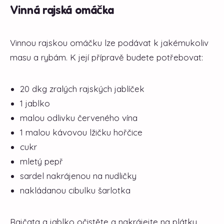
Vinná rajská omáčka
Vinnou rajskou omáčku lze podávat k jakémukoliv
masu a rybám. K její přípravě budete potřebovat:
20 dkg zralých rajských jablíček
1 jablko
malou odlivku červeného vína
1 malou kávovou lžičku hořčice
cukr
mletý pepř
sardel nakrájenou na nudličky
nakládanou cibulku šarlotka
Rajčata a jablko očistěte a nakrájejte na plátky