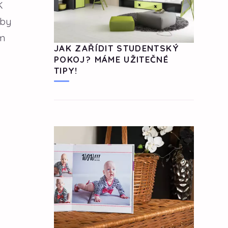
K
yby
ém
JAK ZAŘÍDIT STUDENTSKÝ
POKOJ? MÁME UŽITEČNÉ
TIPY!