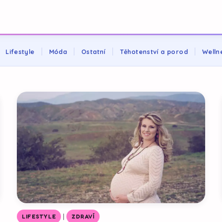
Lifestyle
Móda
Ostatní
Těhotenství a porod
Welln
|
LIFESTYLE
ZDRAVÍ