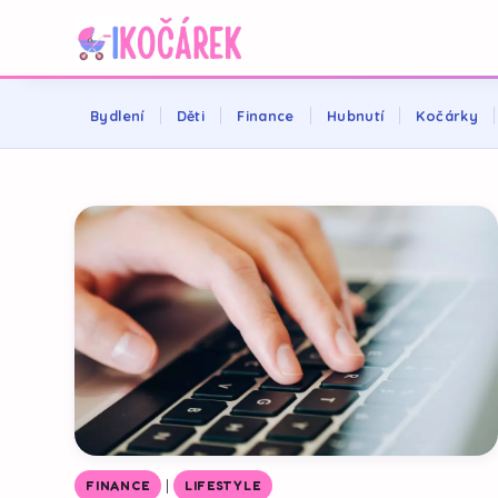
Bydlení
Děti
Finance
Hubnutí
Kočárky
|
FINANCE
LIFESTYLE