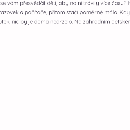
e vám přesvědčit děti, aby na ni trávily více času? 
brazovek a počítače, přitom stačí poměrně málo. Kd
utek, nic by je doma nedrželo. Na zahradním dětsk