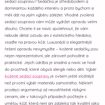
sedací soupravu? Sedačka je středobodem a
dominantou každého interiéru a proto bychom si
měli dát na jejím výběru záležet. Vhodně zvolená
sedací souprava vám může vydržet opravdu velmi
dlouho. Chcete-li se navíc spolehnout, že vám
nebude dělat ostudu ani z estetického hlediska,
vsaďte na pravou kůži. Luxusnější a elegantnější
řešení opravdu nevymyslíte – kožené sedačky jsou
nejen reprezentativní, ale zároveň pohodlné a
praktické. Jejich údržba je snadná a navíc se hodí
do prostředí, které obývá alergik nebo děti.
Výběr
kožené sedací soupravy
je ovšem ještě složitější
než prvotní výběr materiálu samotného. Někteří
prodejci argumentují až neuvěřitelně nízkými
cenami, ale v takových případech počítejte s
umělou kůží, která není ani zdaleka tak kvalitní jako