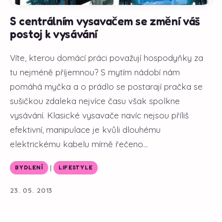
S centrálním vysavačem se změní váš
postoj k vysávání
Víte, kterou domácí práci považují hospodyňky za
tu nejméně příjemnou? S mytím nádobí nám
pomáhá myčka a o prádlo se postarají pračka se
sušičkou zdaleka nejvíce času však spolkne
vysávání. Klasické vysavače navíc nejsou příliš
efektivní, manipulace je kvůli dlouhému
elektrickému kabelu mírně řečeno...
|
BYDLENÍ
LIFESTYLE
23. 05. 2013