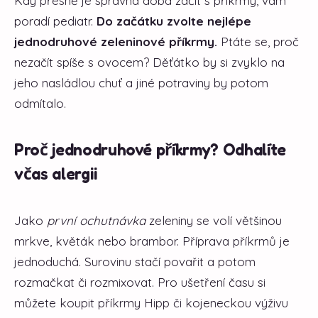
Kdy přesně je správná doba začít s příkrmy, vám
poradí pediatr.
Do začátku zvolte nejlépe
jednodruhové zeleninové příkrmy.
Ptáte se, proč
nezačít spíše s ovocem? Děťátko by si zvyklo na
jeho nasládlou chuť a jiné potraviny by potom
odmítalo.
Proč jednodruhové příkrmy? Odhalíte
včas alergii
Jako
první ochutnávka
zeleniny se volí většinou
mrkve, květák nebo brambor. Příprava příkrmů je
jednoduchá. Surovinu stačí povařit a potom
rozmačkat či rozmixovat. Pro ušetření času si
můžete koupit příkrmy Hipp či kojeneckou výživu