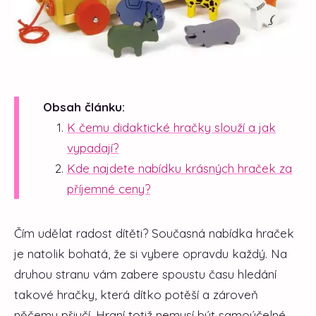
Obsah článku:
K čemu didaktické hračky slouží a jak
vypadají?
Kde najdete nabídku krásných hraček za
příjemné ceny?
Čím udělat radost dítěti? Současná nabídka hraček
je natolik bohatá, že si vybere opravdu každý. Na
druhou stranu vám zabere spoustu času hledání
takové hračky, která dítko potěší a zároveň
něčemu přiučí. Hraní totiž nemusí být samoúčelné –